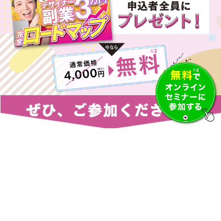
参加日程の選択
＜前の月
次の月＞
2026年8月
日
月
火
水
木
金
土
26
27
28
29
30
31
1