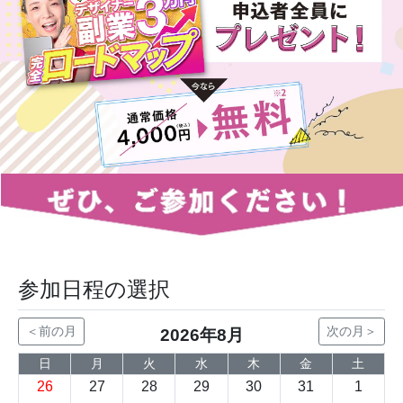
参加日程の選択
＜前の月
次の月＞
2026年8月
日
月
火
水
木
金
土
26
27
28
29
30
31
1