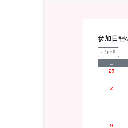
参加日程
＜前の月
日
26
2
9